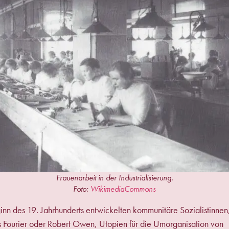
Frauenarbeit in der Industrialisierung.
Foto:
WikimediaCommons
nn des 19. Jahrhunderts entwickelten kommunitäre Sozialistinnen
 Fourier oder Robert Owen, Utopien für die Umorganisation von