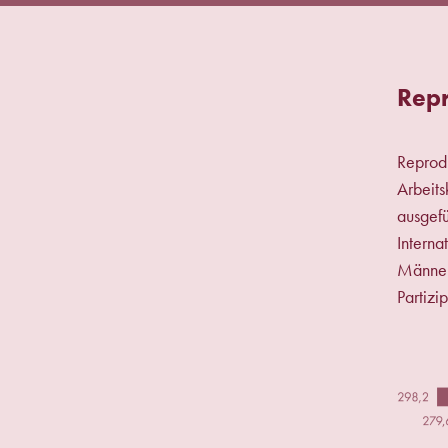
Repr
Reprodu
Arbeits
ausgefü
Interna
Männer.
Partizi