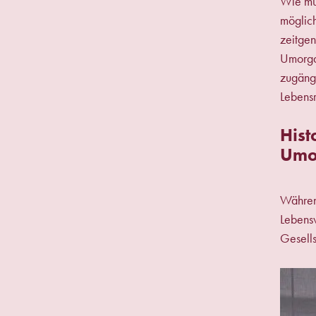
Wie mu
möglich
zeitgen
Umorgan
zugäng
Lebensr
Hist
Umor
Während
Lebensv
Gesells