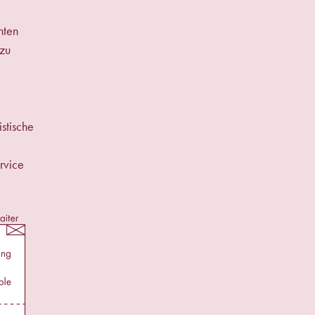
nten
 zu
istische
rvice