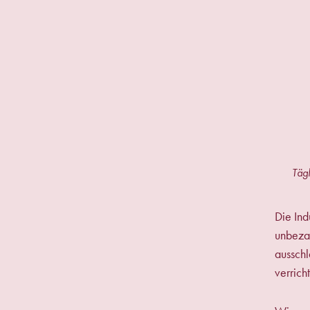
Tägl
Die Ind
unbezah
aussch
verricht