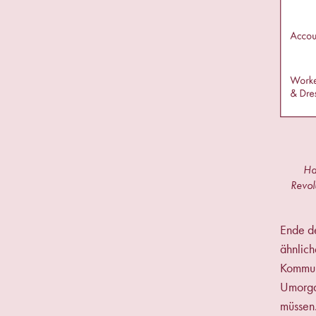
Ha
Revol
Ende de
ähnlic
Kommune
Umorgan
müssen