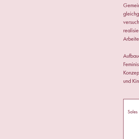
Gemeins
gleichg
versuch
realisi
Arbeite
Aufbaue
Feminis
Konzept
und Ki