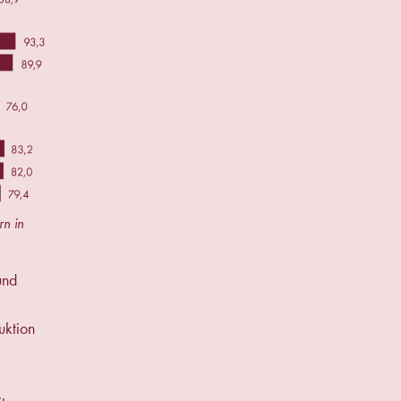
rn in
und
uktion