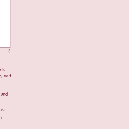
tic
s, and
 und
ass
n